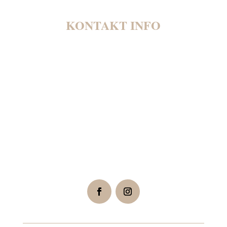
KONTAKT INFO
Bundesallee 220
10719
Berlin
Telefon:
+49 30 7400171 - 0
Fax:
+49 30 7400171 - 29
info@malermeister-bodden.de