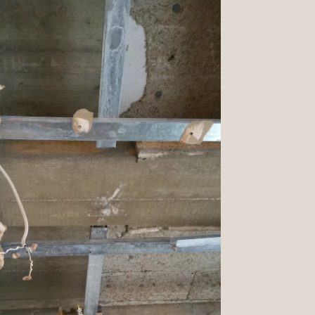
ttps://www.facebook.com/Malermeister.
odden
ttps://twitter.com
ttps://www.pinterest.de/TeamBodden