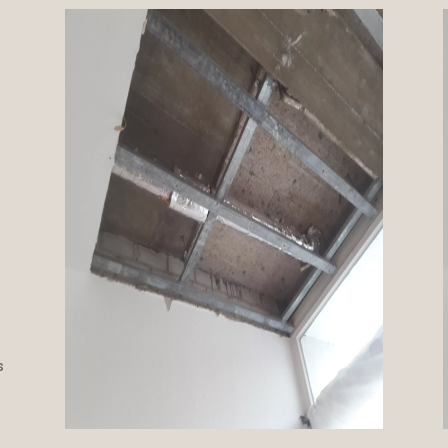
https://www.facebook.com/Male
rmeister.Bodden
https://twitter.com
https://www.pinterest.de/TeamB
odden
s