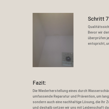
Schritt 7
https://www.
facebook.co
Qualitätssic
m/Malermeis
ter.Bodden
Bevor wir den
überprüfen j
https://twitte
r.com
entspricht, 
https://www.
pinterest.de/
TeamBodden
Fazit:
Die Wiederherstellung eines durch Wasserschäd
umfassende Reparatur und Prävention, um langf
sondern auch eine nachhaltige Lösung, die Ihr
und deshalb setzen wir uns mit Leidenschaft daf