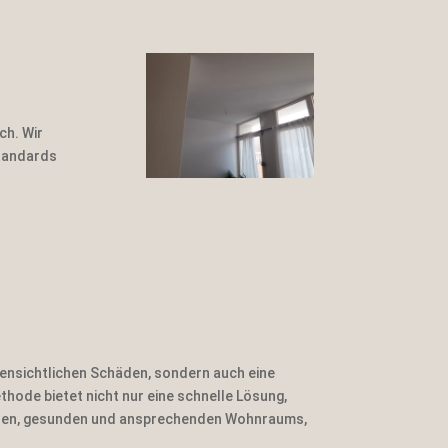
https://www.
facebook.co
m/Malermeis
ter.Bodden
ch. Wir
Standards
https://twitte
r.com
https://www.
pinterest.de/
TeamBodden
fensichtlichen Schäden, sondern auch eine
ode bietet nicht nur eine schnelle Lösung,
cheren, gesunden und ansprechenden Wohnraums,