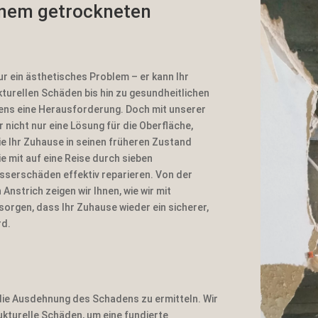
inem getrockneten
h
B
h
h
r ein ästhetisches Problem – er kann Ihr
kturellen Schäden bis hin zu gesundheitlichen
dens eine Herausforderung. Doch mit unserer
nicht nur eine Lösung für die Oberfläche,
e Ihr Zuhause in seinen früheren Zustand
e mit auf eine Reise durch sieben
sserschäden effektiv reparieren. Von der
nstrich zeigen wir Ihnen, wie wir mit
orgen, dass Ihr Zuhause wieder ein sicherer,
rd.
 die Ausdehnung des Schadens zu ermitteln. Wir
kturelle Schäden, um eine fundierte