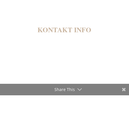
KONTAKT INFO
Bundesallee 220
10719
Berlin
Telefon:
+49 30 7400171 - 0
Fax:
Share This
+49 30 7400171 - 29
info@malermeister-bodden.de