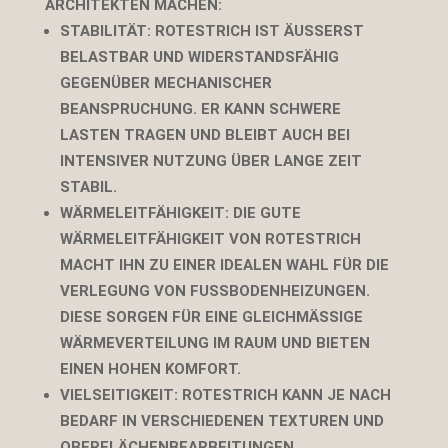
ARCHITEKTEN MACHEN:
STABILITÄT
: ROTESTRICH IST ÄUSSERST B
ELASTBAR UND WIDERSTANDSFÄHIG G
EGENÜBER MECHANISCHER B
EANSPRUCHUNG. ER KANN SCHWERE L
ASTEN TRAGEN UND BLEIBT AUCH BEI I
NTENSIVER NUTZUNG ÜBER LANGE ZEIT S
TABIL.
WÄRMELEITFÄHIGKEIT
: DIE GUTE
WÄRMELEITFÄHIGKEIT VON ROTESTRICH
MACHT IHN ZU EINER IDEALEN WAHL FÜR DIE
VERLEGUNG VON FUSSBODENHEIZUNGEN. D
IESE SORGEN FÜR EINE GLEICHMÄSSIGE WÄ
RMEVERTEILUNG IM RAUM UND BIETEN EI
NEN HOHEN KOMFORT.
VIELSEITIGKEIT
: ROTESTRICH KANN JE NACH
BEDARF IN VERSCHIEDENEN TEXTUREN UND
OBERFLÄCHENBEARBEITUNGEN